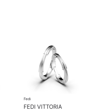
Fedi
Fedi
FEDI VITTORIA
FEDI 