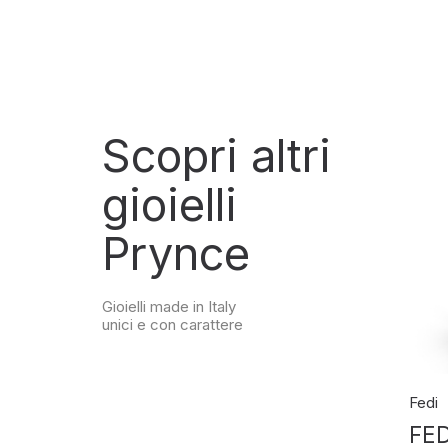
Scopri altri
gioielli
Prynce
Gioielli made in Italy
unici e con carattere
Fedi
Fedi
N
FEDI GEOMETRY
FED