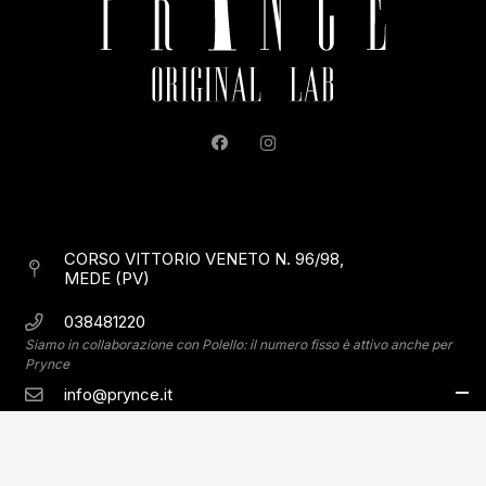
CORSO VITTORIO VENETO N. 96/98,
MEDE (PV)
038481220
Siamo in collaborazione con Polello: il numero fisso è attivo anche per
Prynce
info@prynce.it
PRIVACY POLICY
COOKIE POLICY