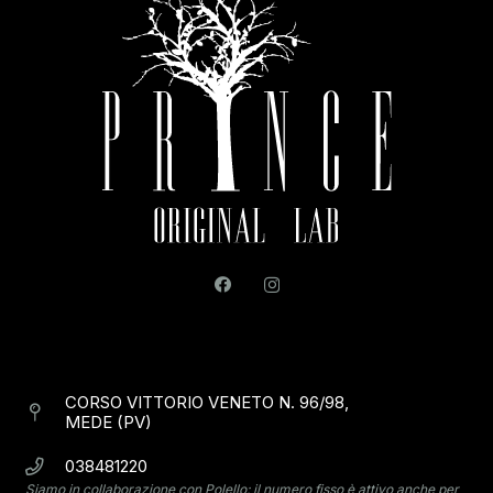
CORSO VITTORIO VENETO N. 96/98,
MEDE (PV)
038481220
Siamo in collaborazione con Polello: il numero fisso è attivo anche per