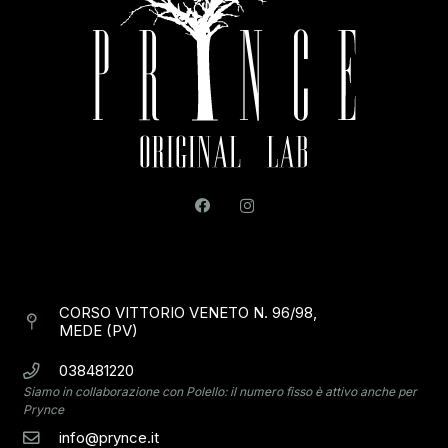
CORSO VITTORIO VENETO N. 96/98,
MEDE (PV)
038481220
Siamo in collaborazione con Polello: il numero fisso è attivo anche per
Prynce
info@prynce.it